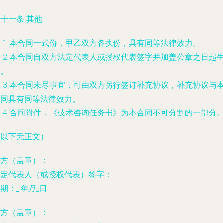
十一条 其他
1.1 本合同一式
份，甲乙双方各执
份，具有同等法律效力。
1.2 本合同自双方法定代表人或授权代表签字并加盖公章之日起
效。
1.3 本合同未尽事宜，可由双方另行签订补充协议，补充协议与
合同具有同等法律效力。
1.4 合同附件：《技术咨询任务书》为本合同不可分割的一部分
（以下无正文）
甲方（盖章）：
法定代表人（或授权代表）签字：
日期：
_年
月
_日
乙方（盖章）：