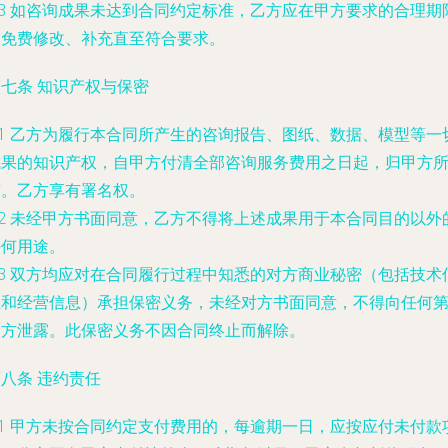
.3 如咨询成果未达到合同约定标准，乙方应在甲方要求的合理期
内免费修改、补充直至符合要求。
七条 知识产权与保密
.1 乙方为履行本合同所产生的咨询报告、图纸、数据、模型等一
成果的知识产权，自甲方付清全部咨询服务费用之日起，归甲方
有。乙方享有署名权。
.2 未经甲方书面同意，乙方不得将上述成果用于本合同目的以外
任何用途。
.3 双方均应对在合同履行过程中知悉的对方商业秘密（包括技术
息和经营信息）承担保密义务，未经对方书面同意，不得向任何
三方泄露。此保密义务不因合同终止而解除。
八条 违约责任
.1 甲方未按合同约定支付费用的，每逾期一日，应按应付未付款