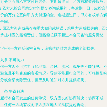
的万分之五向乙方支付违约金。逾期超过
日，乙方有权暂停服务
.2 乙方未按合同约定时间提交咨询成果的，每逾期一日，应按合
总价的万分之五向甲方支付违约金。逾期超过
日，甲方有权单方
除合同。
.3 因乙方咨询成果存在重大缺陷或错误，给甲方造成损失的，乙
应承担相应的赔偿责任，但赔偿总额不超过本合同咨询服务费总
额。
.4 任何一方违反保密义务，应赔偿给对方造成的全部损失。
九条 不可抗力
任何一方因不可抗力（如地震、台风、洪水、战争等不能预见、
能避免且不能克服的客观情况）导致不能履行合同的，可根据影
部分或全部免除责任，但应及时通知对方并提供证明。
十条 争议解决
因履行本合同发生的任何争议，双方应友好协商解决；协商不成
的，任何一方均有权向甲方所在地人民法院提起诉讼。