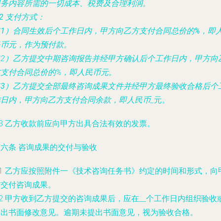
服务内容所需的一切成本、税费及合理利润。
.2 支付方式：
（1）合同生效后
个工作日内，甲方向乙方支付合同总价的
%，即
民币
元，作为预付款。
（2）乙方提交中期咨询报告并经甲方确认后
个工作日内，甲方向
方支付合同总价的
%，即人民币
元。
（3）乙方提交全部最终咨询成果文件并经甲方最终验收合格后
个
作日内，甲方向乙方支付合同余款，即人民币
_
元。
.3 乙方收款前应向甲方出具合法有效的发票。
第六条 咨询成果的交付与验收
.1 乙方应按照附件一《技术咨询任务书》约定的时间和形式，向
方交付咨询成果。
.2 甲方收到乙方提交的咨询成果后，应在__个工作日内组织验收
提出书面修改意见。逾期未提出书面意见，视为验收合格。