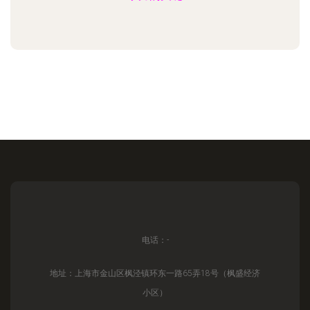
电话：-
地址：上海市金山区枫泾镇环东一路65弄18号（枫盛经济
小区）