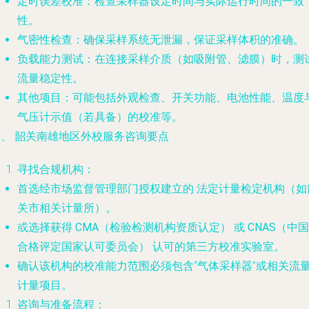
定时误差校准
：检查采样器设定时间与实际运行时间的一致
性。
气密性检查
：确保采样系统无泄漏，保证采样体积的准确。
负载能力测试
：在连接采样介质（如吸附管、滤膜）时，测
流量稳定性。
其他项目
：可能包括外观检查、开关功能、电池性能、温度
气压计示值（若具备）的校准等。
三、 韶关南雄地区外校服务咨询要点
寻找合规机构
：
首选经市场监督管理部门授权建立的
法定计量检定机构
（如
关市相关计量所）。
或选择获得
CMA（检验检测机构资质认定）
或
CNAS（中国
合格评定国家认可委员会）
认可的第三方校准实验室。
确认该机构的校准能力范围必须包含“气体采样器”或相关流
计量项目。
咨询与准备流程
：